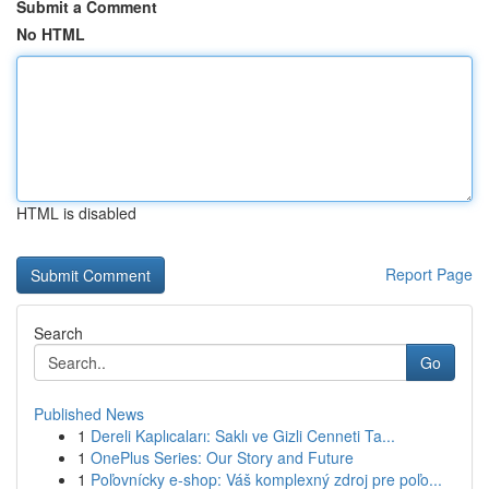
Submit a Comment
No HTML
HTML is disabled
Report Page
Search
Go
Published News
1
Dereli Kaplıcaları: Saklı ve Gizli Cenneti Ta...
1
OnePlus Series: Our Story and Future
1
Poľovnícky e-shop: Váš komplexný zdroj pre poľo...