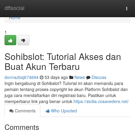
Home
dftsocial
Togg
navi
Home
1
Sohibslot: Tutorial Akses dan
Buat Akun Terbaru
donnazbsj674694
53 days ago
News
Discuss
Ingin bergabung di Sohibslot? Tutorial ini akan memandu para
pemain tentang proses copyright ke akun Platform Sohibslot dan
juga cara mendaftarkan diri registrasi baru. Pastikan untuk
memperbarui link yang benar untuk
https://sicilia.cosavedere.net/
Comments
Who Upvoted
Comments