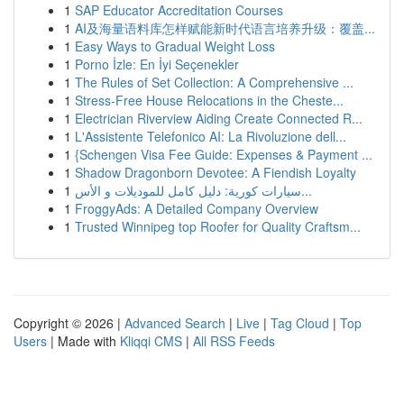
1
SAP Educator Accreditation Courses
1
AI及海量语料库怎样赋能新时代语言培养升级：覆盖...
1
Easy Ways to Gradual Weight Loss
1
Porno İzle: En İyi Seçenekler
1
The Rules of Set Collection: A Comprehensive ...
1
Stress-Free House Relocations in the Cheste...
1
Electrician Riverview Aiding Create Connected R...
1
L'Assistente Telefonico AI: La Rivoluzione dell...
1
{Schengen Visa Fee Guide: Expenses & Payment ...
1
Shadow Dragonborn Devotee: A Fiendish Loyalty
1
سيارات كورية: دليل كامل للموديلات و الأس...
1
FroggyAds: A Detailed Company Overview
1
Trusted Winnipeg top Roofer for Quality Craftsm...
Copyright © 2026 |
Advanced Search
|
Live
|
Tag Cloud
|
Top
Users
| Made with
Kliqqi CMS
|
All RSS Feeds