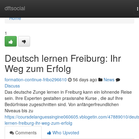
Home
dftsocial
n
Home
1
Deutsch lernen Freiburg: Ihr
Weg zum Erfolg
formation-continue-fribo296610
56 days ago
News
Discuss
Das deutsche Zunge lernen in Freiburg kann ein lohnende Reise
sein. Ihre Experten gestalten praxisnahe Kurse , die auf Ihre
Bedürfnisse zugeschnitten sind. Von anfängerfreundlichen
Niveaus bis zu
https://coursdelanguessingine060605.vblogetin.com/47889010/deut
lernen-freiburg-ihr-weg-zum-erfolg
Comments
Who Upvoted