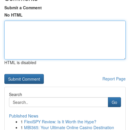
Submit a Comment
No HTML
HTML is disabled
Report Page
Search
Go
Published News
1
FlexiSPY Review: Is It Worth the Hype?
1
MBI365: Your Ultimate Online Casino Destination