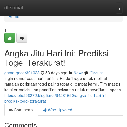
Home
dftsocial
Togg
navi
Home
1
Angka Jitu Hari Ini: Prediksi
Togel Terakurat!
game-gacor301038
53 days ago
News
Discuss
Ingin nomor pasti hari hari ini? Hindari ragu untuk melihat
ramalan perkiraan togel paling tepat di tempat kami . Tim master
kami br melakukan penelitian seksama untuk menyajikan kepada
https://toto296272.blog5.net/94231650/angka-jitu-hari-ini-
prediksi-togel-terakurat
Comments
Who Upvoted
Comments