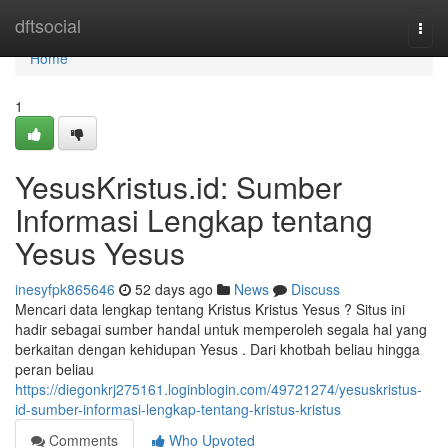
Home
dftsocial
Togg
navi
Home
1
YesusKristus.id: Sumber
Informasi Lengkap tentang
Yesus Yesus
inesyfpk865646
52 days ago
News
Discuss
Mencari data lengkap tentang Kristus Kristus Yesus ? Situs ini
hadir sebagai sumber handal untuk memperoleh segala hal yang
berkaitan dengan kehidupan Yesus . Dari khotbah beliau hingga
peran beliau
https://diegonkrj275161.loginblogin.com/49721274/yesuskristus-
id-sumber-informasi-lengkap-tentang-kristus-kristus
Comments
Who Upvoted