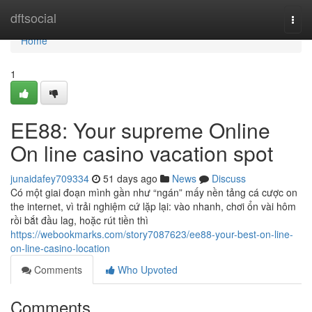
Home
dftsocial
Togg
navi
Home
1
EE88: Your supreme Online
On line casino vacation spot
junaidafey709334
51 days ago
News
Discuss
Có một giai đoạn mình gần như “ngán” mấy nền tảng cá cược on
the internet, vì trải nghiệm cứ lặp lại: vào nhanh, chơi ổn vài hôm
rồi bắt đầu lag, hoặc rút tiền thì
https://webookmarks.com/story7087623/ee88-your-best-on-line-
on-line-casino-location
Comments
Who Upvoted
Comments