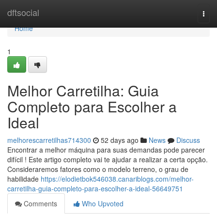
Home
dftsocial
Togg
navi
Home
1
Melhor Carretilha: Guia
Completo para Escolher a
Ideal
melhorescarretilhas714300
52 days ago
News
Discuss
Encontrar a melhor máquina para suas demandas pode parecer
difícil ! Este artigo completo vai te ajudar a realizar a certa opção.
Consideraremos fatores como o modelo terreno, o grau de
habilidade
https://elodietbok546038.canariblogs.com/melhor-
carretilha-guia-completo-para-escolher-a-ideal-56649751
Comments
Who Upvoted