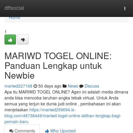
Home
dftsocial
Togg
navi
Home
1
MARIWD TOGEL ONLINE:
Panduan Lengkap untuk
Newbie
mariwd227168
50 days ago
News
Discuss
Apa itu MARIWD TOGEL ONLINE? Agen ini adalah media dimana
anda bisa mencoba taruhan angka tebak virtual. Untuk Anda
semua yang terjun ke dunia judi online , pembahasan ini akan
menjelaskan
https://mariwd259694.is-
blog.com/48738449/mariwd-togel-online-latihan-lengkap-bagi-
pemain-baru
Comments
Who Upvoted