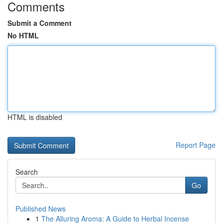
Comments
Submit a Comment
No HTML
HTML is disabled
Report Page
Search
Go
Published News
1
The Alluring Aroma: A Guide to Herbal Incense