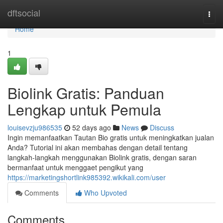
Home
dftsocial
Togg
navi
Home
1
Biolink Gratis: Panduan
Lengkap untuk Pemula
louisevzju986535
52 days ago
News
Discuss
Ingin memanfaatkan Tautan Bio gratis untuk meningkatkan jualan
Anda? Tutorial ini akan membahas dengan detail tentang
langkah-langkah menggunakan Biolink gratis, dengan saran
bermanfaat untuk menggaet pengikut yang
https://marketingshortlink985392.wikikali.com/user
Comments
Who Upvoted
Comments