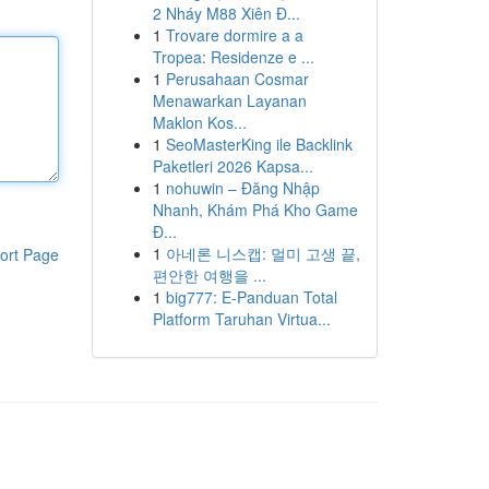
2 Nháy M88 Xiên Đ...
1
Trovare dormire a a
Tropea: Residenze e ...
1
Perusahaan Cosmar
Menawarkan Layanan
Maklon Kos...
1
SeoMasterKing ile Backlink
Paketleri 2026 Kapsa...
1
nohuwin – Đăng Nhập
Nhanh, Khám Phá Kho Game
Đ...
1
아네론 니스캡: 멀미 고생 끝,
ort Page
편안한 여행을 ...
1
big777: E-Panduan Total
Platform Taruhan Virtua...