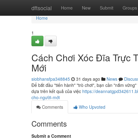
Home
dftsocial
Home
New
Submit
Groups
Home
1
Cách Chơi Xóc Đĩa Trực 
Mới
siobhansfpa348845
31 days ago
News
Discus
Để bắt đầu "tiến hành" "trò chơi", bạn cần "nắm vững" 
dựa trên kết quả của việc
https://deannatgpd342611.b
cho-người-mới
Comments
Who Upvoted
Comments
Submit a Comment