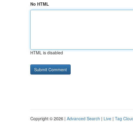
No HTML
HTML is disabled
Copyright © 2026 |
Advanced Search
|
Live
|
Tag Clou