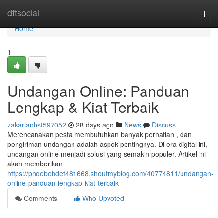
Home
dftsocial
Togg
navi
Home
1
Undangan Online: Panduan
Lengkap & Kiat Terbaik
zakarianbst597052
28 days ago
News
Discuss
Merencanakan pesta membutuhkan banyak perhatian , dan
pengiriman undangan adalah aspek pentingnya. Di era digital ini,
undangan online menjadi solusi yang semakin populer. Artikel ini
akan memberikan
https://phoebehdet481668.shoutmyblog.com/40774811/undangan-
online-panduan-lengkap-kiat-terbaik
Comments
Who Upvoted