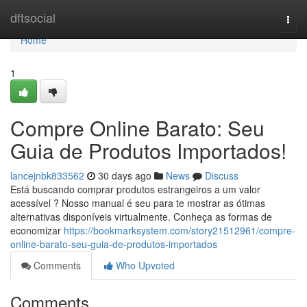
Home
dftsocial
Togg
navi
Home
1
Compre Online Barato: Seu
Guia de Produtos Importados!
lancejnbk833562
30 days ago
News
Discuss
Está buscando comprar produtos estrangeiros a um valor
acessível ? Nosso manual é seu para te mostrar as ótimas
alternativas disponíveis virtualmente. Conheça as formas de
economizar
https://bookmarksystem.com/story21512961/compre-
online-barato-seu-guia-de-produtos-importados
Comments
Who Upvoted
Comments