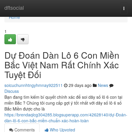
Home
dftsocial
Togg
navi
Home
1
Dự Đoán Dàn Lô 6 Con Miền
Bắc Việt Nam Rất Chính Xác
Tuyệt Đối
soicuchunnhtngyhmnay922511
29 days ago
News
Discuss
Bạn đang tìm kiếm bí quyết chính xác để soi dãy số lô 6 con tại
miền Bắc ? Chúng tôi cung cấp gợi ý tốt nhất với dãy số lô 6 số
Bắc Miền được cho là
https://brendaqlcg304285.blogsuperapp.com/42628140/dự-Đoán-
dàn-lô-6-con-bắc-miền-chuẩn-xác-hoàn-toàn
Comments
Who Upvoted